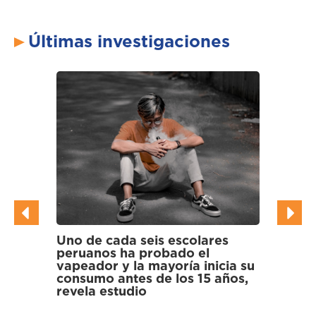
Últimas investigaciones
Uno de cada seis escolares
Cientí
peruanos ha probado el
multir
vapeador y la mayoría inicia su
en gal
consumo antes de los 15 años,
los Pa
n
revela estudio
an
onias