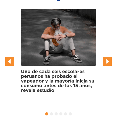
 cada seis escolares
Científicos hallan bac
nos ha probado el
multirresistentes a an
or y la mayoría inicia su
en gallinazos y corm
o antes de los 15 años,
los Pantanos de Villa
 estudio
1
2
3
4
5
6