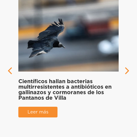
Científicos hallan bacterias
or y
multirresistentes a antibióticos en
tes
gallinazos y cormoranes de los
Pantanos de Villa
Nue
el 8
Leer más
hipe
L