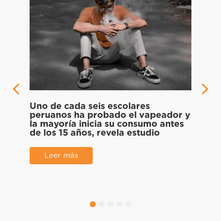
Uno de cada seis escolares
Cien
la
peruanos ha probado el vapeador y
mult
la mayoría inicia su consumo antes
gall
de los 15 años, revela estudio
Pant
Leer más
L
1
2
3
4
5