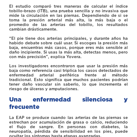
El estudio comparó tres maneras de calcular el índice
tobillo-brazo (ITB), una prueba sencilla y no invasiva que
mide la circulación en las piernas. Dependiendo de si se
toma la presión arterial más alta, la más baja o el
promedio de las arterias del tobillo, los resultados
cambian drásticamente.
“El pie tiene dos arterias principales, y durante años ha
habido debate sobre cuál usar. Si escoges la presión más
baja, encuentras más casos, porque eres más sensible al
daño incipiente. Si usas la más alta, detectas menos, pero
con más precisión”, explica Yovera.
Los investigadores encontraron que usar la presión más
baja como referencia casi triplica los casos detectados de
enfermedad arterial periférica frente al método
tradicional. Esto significa que muchos pacientes podrían
tener daño vascular sin saberlo, lo que incrementa el
riesgo de úlceras y amputaciones.
Una enfermedad silenciosa y
frecuente
La EAP se produce cuando las arterias de las piernas se
estrechan por acumulación de grasa o calcio, reduciendo
el flujo de sangre. En personas con diabetes, la
neuropatía, pérdida de sensibilidad en los pies, puede
ocultar los síntomas hasta etapas avanzadas.