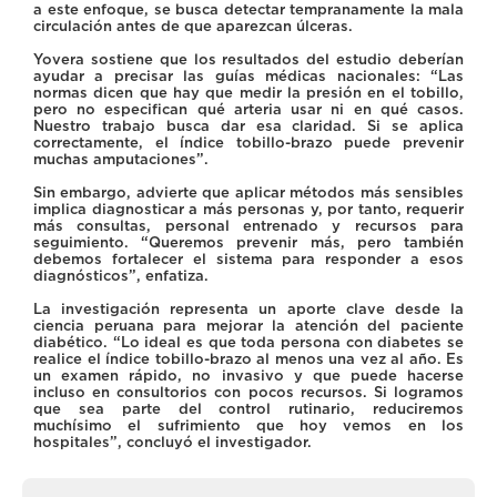
a este enfoque, se busca detectar tempranamente la mala
circulación antes de que aparezcan úlceras.
Yovera sostiene que los resultados del estudio deberían
ayudar a precisar las guías médicas nacionales: “Las
normas dicen que hay que medir la presión en el tobillo,
pero no especifican qué arteria usar ni en qué casos.
Nuestro trabajo busca dar esa claridad. Si se aplica
correctamente, el índice tobillo-brazo puede prevenir
muchas amputaciones”.
Sin embargo, advierte que aplicar métodos más sensibles
implica diagnosticar a más personas y, por tanto, requerir
más consultas, personal entrenado y recursos para
seguimiento. “Queremos prevenir más, pero también
debemos fortalecer el sistema para responder a esos
diagnósticos”, enfatiza.
La investigación representa un aporte clave desde la
ciencia peruana para mejorar la atención del paciente
diabético. “Lo ideal es que toda persona con diabetes se
realice el índice tobillo-brazo al menos una vez al año. Es
un examen rápido, no invasivo y que puede hacerse
incluso en consultorios con pocos recursos. Si logramos
que sea parte del control rutinario, reduciremos
muchísimo el sufrimiento que hoy vemos en los
hospitales”, concluyó el investigador.