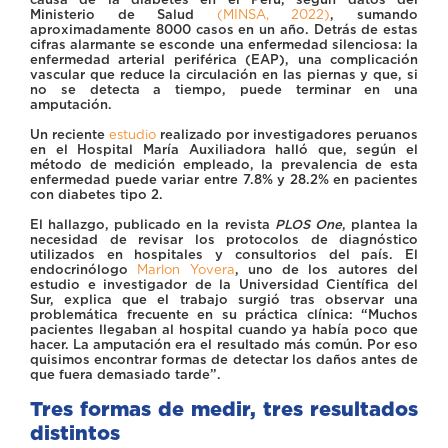
Ministerio de Salud
(MINSA, 2022)
, sumando
aproximadamente 8000 casos en un año. Detrás de estas
cifras alarmante se esconde una enfermedad silenciosa: la
enfermedad arterial periférica (EAP), una complicación
vascular que reduce la circulación en las piernas y que, si
no se detecta a tiempo, puede terminar en una
amputación.
Un reciente
estudio
realizado por investigadores peruanos
en el Hospital María Auxiliadora halló que, según el
método de medición empleado, la prevalencia de esta
enfermedad puede variar entre 7.8% y 28.2% en pacientes
con diabetes tipo 2.
El hallazgo, publicado en la revista
PLOS One
, plantea la
necesidad de revisar los protocolos de diagnóstico
utilizados en hospitales y consultorios del país. El
endocrinólogo
Marlon Yovera
, uno de los autores del
estudio e investigador de la Universidad Científica del
Sur, explica que el trabajo surgió tras observar una
problemática frecuente en su práctica clínica: “Muchos
pacientes llegaban al hospital cuando ya había poco que
hacer. La amputación era el resultado más común. Por eso
quisimos encontrar formas de detectar los daños antes de
que fuera demasiado tarde”.
Tres formas de medir, tres resultados
distintos