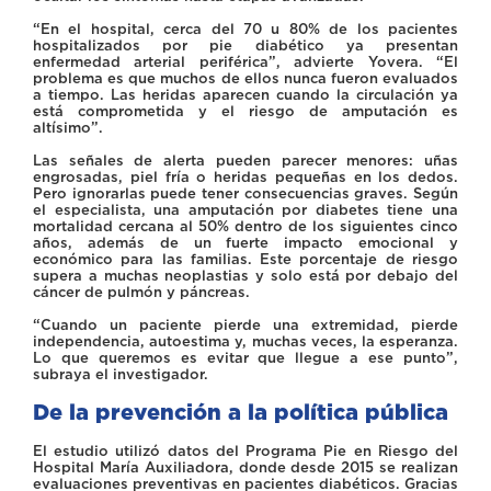
“En el hospital, cerca del 70 u 80% de los pacientes
hospitalizados por pie diabético ya presentan
enfermedad arterial periférica”, advierte Yovera. “El
problema es que muchos de ellos nunca fueron evaluados
a tiempo. Las heridas aparecen cuando la circulación ya
está comprometida y el riesgo de amputación es
altísimo”.
Las señales de alerta pueden parecer menores: uñas
engrosadas, piel fría o heridas pequeñas en los dedos.
Pero ignorarlas puede tener consecuencias graves. Según
el especialista, una amputación por diabetes tiene una
mortalidad cercana al 50% dentro de los siguientes cinco
años, además de un fuerte impacto emocional y
económico para las familias. Este porcentaje de riesgo
supera a muchas neoplastias y solo está por debajo del
cáncer de pulmón y páncreas.
“Cuando un paciente pierde una extremidad, pierde
independencia, autoestima y, muchas veces, la esperanza.
Lo que queremos es evitar que llegue a ese punto”,
subraya el investigador.
De la prevención a la política pública
El estudio utilizó datos del Programa Pie en Riesgo del
Hospital María Auxiliadora, donde desde 2015 se realizan
evaluaciones preventivas en pacientes diabéticos. Gracias