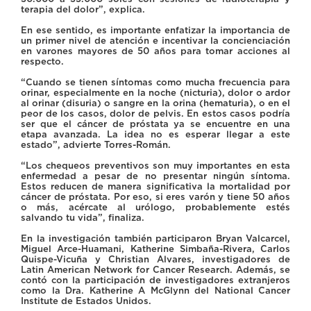
terapia del dolor”, explica.
En ese sentido, es importante enfatizar la importancia de
un primer nivel de atención e incentivar la concienciación
en varones mayores de 50 años para tomar acciones al
respecto.
“Cuando se tienen síntomas como mucha frecuencia para
orinar, especialmente en la noche (nicturia), dolor o ardor
al orinar (disuria) o sangre en la orina (hematuria), o en el
peor de los casos, dolor de pelvis. En estos casos podría
ser que el cáncer de próstata ya se encuentre en una
etapa avanzada. La idea no es esperar llegar a este
estado”, advierte Torres-Román.
“Los chequeos preventivos son muy importantes en esta
enfermedad a pesar de no presentar ningún síntoma.
Estos reducen de manera significativa la mortalidad por
cáncer de próstata. Por eso, si eres varón y tiene 50 años
o más, acércate al urólogo, probablemente estés
salvando tu vida”, finaliza.
En la investigación también participaron Bryan Valcarcel,
Miguel Arce-Huamani, Katherine Simbaña-Rivera, Carlos
Quispe-Vicuña y Christian Alvares, investigadores de
Latin American Network for Cancer Research. Además, se
contó con la participación de investigadores extranjeros
como la Dra. Katherine A McGlynn del National Cancer
Institute de Estados Unidos.