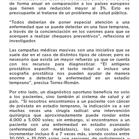
de forma anual en comparación a los países europeos
que tienen una reducción mayor al 3%. Esto es
preocupante al tratarse de un problema de salud pública.
“Todos deberían de poner especial atención a una
enfermedad que se puede detectar en una fase temprana,
a través de la concienciación en los varones para que se
acerquen a realizar chequeos preventivos”, reflexiona el
investigador.
Las campañas médicas masivas son una iniciativa que se
suele dar en el caso de distintos tipos de cáncer, pero es
necesario que exista un mayor refuerzo ya que se cuenta
con los recursos para diagnosticar. “El antígeno
prostático específico, el tacto rectal o incluso una
ecografía prostática nos pueden ayudar de manera
enorme a detectar la enfermedad en un estadio
temprano”, precisa Torres-Román.
Por otro lado, un diagnóstico oportuno beneficia no solo
a los pacientes, sino también al sistema de salud y al
país. “Si nosotros encontramos a un paciente con cáncer
de próstata en estadio temprano, la indicación va a ser
muchas veces una cirugía radical: una intervención
quirúrgica que aproximadamente puede rondar entre
4.000 a 5.000 soles; sin embargo, si encontramos a un
paciente con una enfermedad en estadio avanzado
(enfermedad con metástasis), los costos podrían
incrementar incluso 6 a 7 veces más, siendo costos entre
30.000 a 35.000 soles con sesiones de radioterapia y