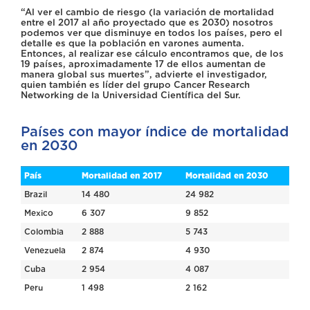
“Al ver el cambio de riesgo (la variación de mortalidad
entre el 2017 al año proyectado que es 2030) nosotros
podemos ver que disminuye en todos los países, pero el
detalle es que la población en varones aumenta.
Entonces, al realizar ese cálculo encontramos que, de los
19 países, aproximadamente 17 de ellos aumentan de
manera global sus muertes”, advierte el investigador,
quien también es líder del grupo Cancer Research
Networking de la Universidad Científica del Sur.
Países con mayor índice de mortalidad
en 2030
País
Mortalidad en 2017
Mortalidad en 2030
Brazil
14 480
24 982
Mexico
6 307
9 852
Colombia
2 888
5 743
Venezuela
2 874
4 930
Cuba
2 954
4 087
Peru
1 498
2 162