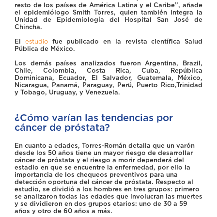
resto de los países de América Latina y el Caribe”, añade
el epidemiólogo Smith Torres, quien también integra la
Unidad de Epidemiología del Hospital San José de
Chincha.
El
estudio
fue publicado en la revista científica Salud
Pública de México.
Los demás países analizados fueron Argentina, Brazil,
Chile, Colombia, Costa Rica, Cuba, República
Dominicana, Ecuador, El Salvador, Guatemala, México,
Nicaragua, Panamá, Paraguay, Perú, Puerto Rico,Trinidad
y Tobago, Uruguay, y Venezuela.
¿Cómo varían las tendencias por
cáncer de próstata?
En cuanto a edades, Torres-Román detalla que un varón
desde los 50 años tiene un mayor riesgo de desarrollar
cáncer de próstata y el riesgo a morir dependerá del
estadio en que se encuentre la enfermedad, por ello la
importancia de los chequeos preventivos para una
detección oportuna del cáncer de próstata. Respecto al
estudio, se dividió a los hombres en tres grupos: primero
se analizaron todas las edades que involucran las muertes
y se dividieron en dos grupos etarios: uno de 30 a 59
años y otro de 60 años a más.