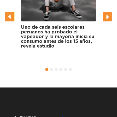
scolares
Científicos hallan bacterias
do el
multirresistentes a antibióticos
ía inicia su
en gallinazos y cormoranes de
os 15 años,
los Pantanos de Villa
1
2
3
4
5
6