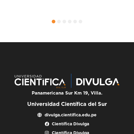
hipe
hospi
1
2
3
4
5
6
Panamericana Sur Km 19, Villa.
Universidad Científica del Sur
divulga.cientifica.edu.pe
Científica Divulga
Científica Divulga