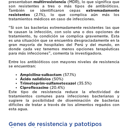
presentaban
multirresistencia
(MDR), lo que significa que
son resistentes a tres o más tipos de antibióticos.
También se identificaron cepas
extremadamente
resistentes
(2.1%), lo que complica aún más los
tratamientos médicos en caso de infecciones.
“Si son las bacterias extremadamente resistentes las que
te causan la infección, con solo una o dos opciones de
tratamiento, tu condición se complica gravemente. Esta
es una situación que se encuentra desgraciadamente en la
gran mayoría de hospitales del Perú y del mundo, en
donde cada vez tenemos menos opciones terapéuticas
para más infecciones”, comenta la investigadora.
Entre los antibióticos con mayores niveles de resistencia
se encuentran:
Ampicilina-sulbactam
(57.1%)
Ácido nalidíxico
(50%)
Trimetoprim-sulfametoxazol
(35.5%)
Ciprofloxacino
(20.4%)
Este tipo de resistencia reduce la efectividad de
tratamientos comunes para infecciones bacterianas y
sugiere la posibilidad de diseminación de bacterias
difíciles de tratar a través de los alimentos regados con
esta agua.
Genes de resistencia y patotipos