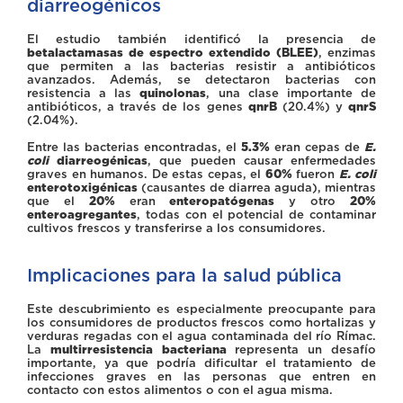
diarreogénicos
El estudio también identificó la presencia de
betalactamasas de espectro extendido (BLEE)
, enzimas
que permiten a las bacterias resistir a antibióticos
avanzados. Además, se detectaron bacterias con
resistencia a las
quinolonas
, una clase importante de
antibióticos, a través de los genes
qnrB
(20.4%) y
qnrS
(2.04%).
Entre las bacterias encontradas, el
5.3%
eran cepas de
E.
coli
diarreogénicas
, que pueden causar enfermedades
graves en humanos. De estas cepas, el
60%
fueron
E. coli
enterotoxigénicas
(causantes de diarrea aguda), mientras
que el
20%
eran
enteropatógenas
y otro
20%
enteroagregantes
, todas con el potencial de contaminar
cultivos frescos y transferirse a los consumidores.
Implicaciones para la salud pública
Este descubrimiento es especialmente preocupante para
los consumidores de productos frescos como hortalizas y
verduras regadas con el agua contaminada del río Rímac.
La
multirresistencia bacteriana
representa un desafío
importante, ya que podría dificultar el tratamiento de
infecciones graves en las personas que entren en
contacto con estos alimentos o con el agua misma.