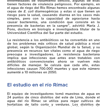
enfermedades de tratamiento sencillo, algunas de ellas
tienen factores de virulencia peligrosos. Por ejemplo, en
el agua de riego del Río Rímac hemos encontrado algunas
cepas de
E. coli
diarreogénicas y estas si que tienen un
riesgo para la salud, causando diarrea en los casos más
simples, pero con la capacidad de agraviarse hasta
causar bacteremia, una condición que consiste en la
presencia de bacterias en la sangre”, advirtió María J.
Pons, doctora en biología e investigadora titular de la
Universidad Científica del Sur parte del estudio.
La resistencia a los antibióticos se ha convertido en uno
de los problemas más críticos de salud pública a nivel
global, según la Organización Mundial de la Salud, y su
presencia en recursos tan vitales como el agua de riego
preocupa a investigadores. La resistencia bacteriana
implica que infecciones que antes eran tratables con
antibióticos convencionales ahora se vuelven más
difíciles de manejar. Se calcula que cada año, estas
infecciones causan 700.000 muertes y que este número
aumenté a 10 millones en 2050.
El estudio en el río Rímac
El equipo de investigadores tomó muestras de agua en
24 puntos de cinco distritos del este de Lima, donde el
agua del río Rímac se utiliza para regar cultivos de
hortalizas de tallo corto y verduras. Los distritos de