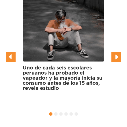
no de cada seis escolares
Científicos halla
eruanos ha probado el
multirresistentes
apeador y la mayoría inicia su
en gallinazos y
onsumo antes de los 15 años,
los Pantanos de 
evela estudio
1
2
3
4
5
6