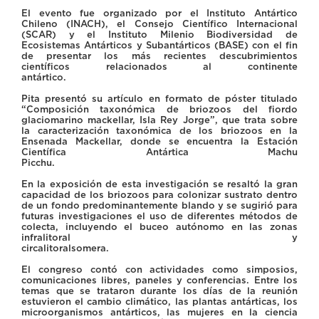
El evento fue organizado por el Instituto Antártico
Chileno (INACH), el Consejo Científico Internacional
(SCAR) y el Instituto Milenio Biodiversidad de
Ecosistemas Antárticos y Subantárticos (BASE) con el fin
de presentar los más recientes descubrimientos
científicos relacionados al continente
antártico.
Pita presentó su artículo en formato de póster titulado
“Composición taxonómica de briozoos del fiordo
glaciomarino mackellar, Isla Rey Jorge”, que trata sobre
la caracterización taxonómica de los briozoos en la
Ensenada Mackellar, donde se encuentra la Estación
Científica Antártica Machu
Picchu.
En la exposición de esta investigación se resaltó la gran
capacidad de los briozoos para colonizar sustrato dentro
de un fondo predominantemente blando y se sugirió para
futuras investigaciones el uso de diferentes métodos de
colecta, incluyendo el buceo autónomo en las zonas
infralitoral y
circalitoralsomera.
El congreso contó con actividades como simposios,
comunicaciones libres, paneles y conferencias. Entre los
temas que se trataron durante los días de la reunión
estuvieron el cambio climático, las plantas antárticas, los
microorganismos antárticos, las mujeres en la ciencia