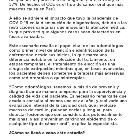
57%. De hecho, el CCE es el tipo de cáncer oral que más
muertes causa en Perú.
A ello se adhiere el impacto que tuvo la pandemia de
COVID-19 en la disminución de diagnósticos, debido a las
restricciones sanitarias que impedían la atención médica,
lo que provocó que algunos casos sean detectados en
fases avanzadas.
Este escenario resalta el papel vital de los odontólogos
como primer nivel de atención e identificación de la
enfermedad desde sus inicios, lo que marca una
diferencia notable en la elección del tratamiento: en
etapas tempranas, el tratamiento de elección es una
cirugía de extirpación, mientras que, en fases avanzadas,
los pacientes deben someterse a terapias más agresivas
como radioterapias o quimioterapias.
“Como odontólogos, tenemos la misión de prevenir y
diagnosticar de manera temprana para la supervivencia y
calidad de vida del paciente. Es necesario remarcarle que
acuda a consulta al menos una vez al año, y realizarle una
evaluación integral de la cavidad oral, que involucre
mucosas de carrillo, paladar, encías y lengua, para
detectar lesiones que son consideradas potencialmente
malignas, y así prevenir un carcinoma epidermoide o
cualquier tipo de cáncer oral”, explica la especialista.
¿Cómo se llevó a cabo este estudio?