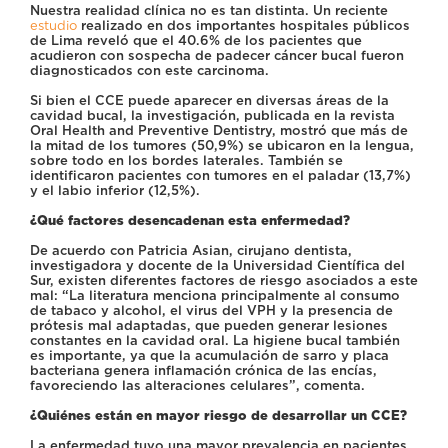
Nuestra realidad clínica no es tan distinta. Un reciente
estudio
realizado en dos importantes hospitales públicos
de Lima reveló que el 40.6% de los pacientes que
acudieron con sospecha de padecer cáncer bucal fueron
diagnosticados con este carcinoma.
Si bien el CCE puede aparecer en diversas áreas de la
cavidad bucal, la investigación, publicada en la revista
Oral Health and Preventive Dentistry, mostró que más de
la mitad de los tumores (50,9%) se ubicaron en la lengua,
sobre todo en los bordes laterales. También se
identificaron pacientes con tumores en el paladar (13,7%)
y el labio inferior (12,5%).
¿Qué factores desencadenan esta enfermedad?
De acuerdo con Patricia Asian, cirujano dentista,
investigadora y docente de la Universidad Científica del
Sur, existen diferentes factores de riesgo asociados a este
mal: “La literatura menciona principalmente al consumo
de tabaco y alcohol, el virus del VPH y la presencia de
prótesis mal adaptadas, que pueden generar lesiones
constantes en la cavidad oral. La higiene bucal también
es importante, ya que la acumulación de sarro y placa
bacteriana genera inflamación crónica de las encías,
favoreciendo las alteraciones celulares”, comenta.
¿Quiénes están en mayor riesgo de desarrollar un CCE?
La enfermedad tuvo una mayor prevalencia en pacientes