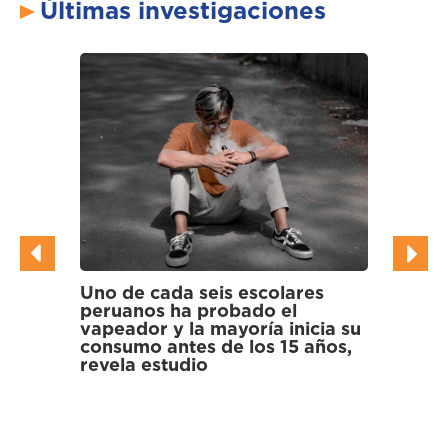
Últimas investigaciones
 cada seis escolares
Científicos hallan bac
nos ha probado el
multirresistentes a an
or y la mayoría inicia su
en gallinazos y corm
o antes de los 15 años,
los Pantanos de Villa
 estudio