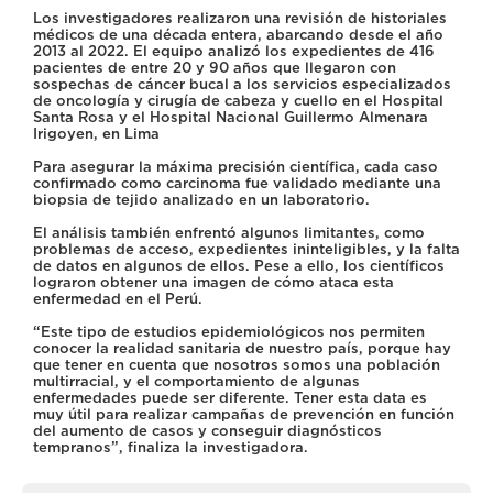
Los investigadores realizaron una revisión de historiales
médicos de una década entera, abarcando desde el año
2013 al 2022. El equipo analizó los expedientes de 416
pacientes de entre 20 y 90 años que llegaron con
sospechas de cáncer bucal a los servicios especializados
de oncología y cirugía de cabeza y cuello en el Hospital
Santa Rosa y el Hospital Nacional Guillermo Almenara
Irigoyen, en Lima
Para asegurar la máxima precisión científica, cada caso
confirmado como carcinoma fue validado mediante una
biopsia de tejido analizado en un laboratorio.
El análisis también enfrentó algunos limitantes, como
problemas de acceso, expedientes ininteligibles, y la falta
de datos en algunos de ellos. Pese a ello, los científicos
lograron obtener una imagen de cómo ataca esta
enfermedad en el Perú.
“Este tipo de estudios epidemiológicos nos permiten
conocer la realidad sanitaria de nuestro país, porque hay
que tener en cuenta que nosotros somos una población
multirracial, y el comportamiento de algunas
enfermedades puede ser diferente. Tener esta data es
muy útil para realizar campañas de prevención en función
del aumento de casos y conseguir diagnósticos
tempranos”, finaliza la investigadora.