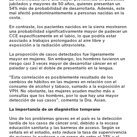
jubilados y mayores de 50 años, quienes presentan un
54% más de probabilidad de desarrollarla. Además, este
mal afectó predominantemente a personas nacidas en la
costa.
En contraste, los pacientes nacidos en la sierra mostraron
una probabilidad significativamente mayor de padecer un
CCE específicamente en el labio, lo que podría estar
asociado a trabajos prolongados al aire libre y
exposición a la radiación ultravioleta.
La proporción de casos detectados fue ligeramente
mayor en mujeres. Sin embargo, los hombres tuvieron un
riesgo casi 3 veces mayor de desarrollar cáncer en el
paladar y casi el doble de presentarlo en la lengua.
“Esta correlación es posiblemente resultado de los
cambios de hábitos en las mujeres en relación con el
consumo de alcohol y tabaco, sumado a la exposición al
VPH. No obstante, las mujeres acuden mucho más a
consultas que los hombres, por lo que hay una mayor
detección de sus casos”, comenta la Dra. Asian.
La importancia de un diagnóstico temprano
Uno de los problemas graves en el país es la detección
tardía de los casos de cáncer oral, debido a la escasa
educación sanitaria y las barreras de acceso. Según se
señala en el estudio, esto reduce la tasa de supervivencia
de quienes lo padecen a un rango de entre el 23% y el