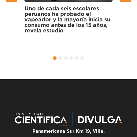
 escolares
Científicos hallan bacterias
bado el
multirresistentes a antibióticos
oría inicia su
en gallinazos y cormoranes de
 los 15 años,
los Pantanos de Villa
1
2
3
4
5
6
Panamericana Sur Km 19, Villa.