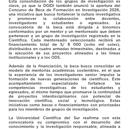
Esta consolidación de los grupos de investigación es
clave, ya que la DGIDI también anunció la apertura del
Concurso de Beca de Formación en Investigación 2026,
una iniciativa que busca fortalecer la cultura investigativa
y promover la colaboración entre docentes,
investigadores y estudiantes o egresados. La
convocatoria de la beca está dirigida a binomios
conformados por un mentor y un mentoreado que deben
pertenecer a un grupo de investigación registrado en la
Científica. Cada mentoreado seleccionado recibirá un
financiamiento total de S/ 8 000 (ocho mil soles),
distribuidos en cuatro armadas trimestrales, destinadas a
la ejecución de sus proyectos alineados a las líneas
institucionales y a los ODS.
Además de la financiación, la beca busca consolidar un
modelo de mentorías académicas sostenibles, en el que
la experiencia de los investigadores senior impulse la
formación de nuevas generaciones de científicos. Este
acompañamiento especializado fortalece las
competencias investigativas de los estudiantes y
egresados, al mismo tiempo que promueve la continuidad
de proyectos interdisciplinarios con potencial de
innovación científica, social y tecnológica. Estas
iniciativas como becas o financiamientos son priorizadas
para los miembros de grupos de investigación.
La Universidad Científica del Sur reafirma con esta
convocatoria su compromiso con el desarrollo del
conocimiento y la investigación responsable, alineada a