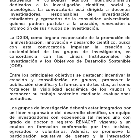
académica y consolidar equipos interdisciplinarios
dedicados a la investigación científica, social y
tecnológica. La convocatoria está dirigida a docentes
investigadores, responsables de investigación,
estudiantes y egresados de la comunidad universitaria,
quienes podrán postular a la creación, renovación o
promoción de sus grupos de investigación.
La DGIDI, como órgano responsable de la promoción de
la investigación, innovación y desarrollo científico, busca
con esta convocatoria impulsar la creación y
sostenibilidad de los grupos de investigación, en
concordancia con las Líneas Institucionales de
Investigación y los Objetivos de Desarrollo Sostenible
(ODS).
Entre los principales objetivos se destacan: incentivar la
creación y consolidación de grupos, promover la
publicación científica y la formación de tesistas, así como
fortalecer la visibilidad académica de los grupos y
reconocer su trabajo sostenido mediante evaluaciones
periódicas.
Los grupos de investigación deberán estar integrados por
un líder responsable del desarrollo científico, un equipo
de investigadores con experiencia (al menos uno con
grado de doctor o registro RENACYT vigente) y un
equipo en formación conformado por tres tesistas,
egresados o voluntarios. Además, se promueve la
participación equitativa de género y la integración