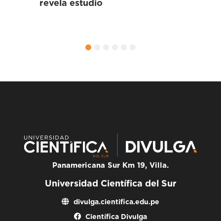
n
revela estudio
an
onias
o
1
2
3
4
5
6
Panamericana Sur Km 19, Villa.
Universidad Científica del Sur
divulga.cientifica.edu.pe
Científica Divulga