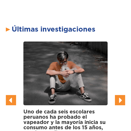
Últimas investigaciones
Uno de cada seis escolares
Cientí
peruanos ha probado el
multir
vapeador y la mayoría inicia su
en gal
consumo antes de los 15 años,
los Pa