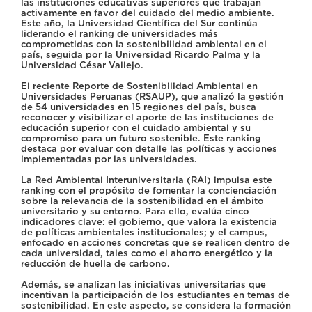
las instituciones educativas superiores que trabajan
activamente en favor del cuidado del medio ambiente.
Este año, la Universidad Científica del Sur continúa
liderando el ranking de universidades más
comprometidas con la sostenibilidad ambiental en el
país, seguida por la Universidad Ricardo Palma y la
Universidad César Vallejo.
El reciente Reporte de Sostenibilidad Ambiental en
Universidades Peruanas (RSAUP), que analizó la gestión
de 54 universidades en 15 regiones del país, busca
reconocer y visibilizar el aporte de las instituciones de
educación superior con el cuidado ambiental y su
compromiso para un futuro sostenible. Este ranking
destaca por evaluar con detalle las políticas y acciones
implementadas por las universidades.
La Red Ambiental Interuniversitaria (RAI) impulsa este
ranking con el propósito de fomentar la concienciación
sobre la relevancia de la sostenibilidad en el ámbito
universitario y su entorno. Para ello, evalúa cinco
indicadores clave: el gobierno, que valora la existencia
de políticas ambientales institucionales; y el campus,
enfocado en acciones concretas que se realicen dentro de
cada universidad, tales como el ahorro energético y la
reducción de huella de carbono.
Además, se analizan las iniciativas universitarias que
incentivan la participación de los estudiantes en temas de
sostenibilidad. En este aspecto, se considera la formación