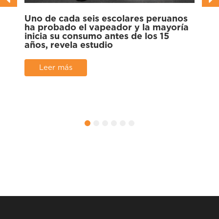
Uno de cada seis escolares peruanos
Cient
ha probado el vapeador y la mayoría
multi
inicia su consumo antes de los 15
galli
años, revela estudio
Panta
Leer más
Le
o
o
1
2
3
4
5
6