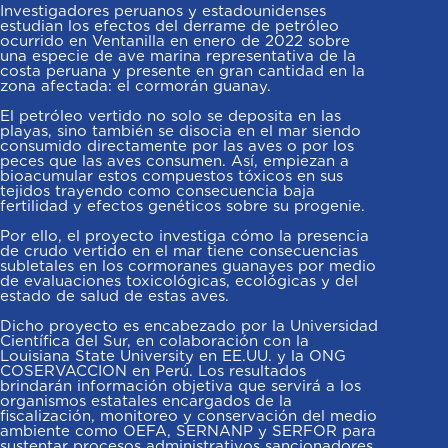
Investigadores peruanos y estadounidenses
estudian los efectos del derrame de petróleo
ocurrido en Ventanilla en enero de 2022 sobre
una especie de ave marina representativa de la
costa peruana y presente en gran cantidad en la
zona afectada: el cormorán guanay.
El petróleo vertido no solo se deposita en las
playas, sino también se disocia en el mar siendo
consumido directamente por las aves o por los
peces que las aves consumen. Así, empiezan a
bioacumular estos compuestos tóxicos en sus
tejidos trayendo como consecuencia baja
fertilidad y efectos genéticos sobre su progenie.
Por ello, el proyecto investiga cómo la presencia
de crudo vertido en el mar tiene consecuencias
subletales en los cormoranes guanayes por medio
de evaluaciones toxicológicas, ecológicas y del
estado de salud de estas aves.
Dicho proyecto es encabezado por la Universidad
Científica del Sur, en colaboración con la
Louisiana State University en EE.UU. y la ONG
COSERVACCION en Perú. Los resultados
brindarán información objetiva que servirá a los
organismos estatales encargados de la
fiscalización, monitoreo y conservación del medio
ambiente como OEFA, SERNANP y SERFOR para
sustentar procesos administrativos sancionadores