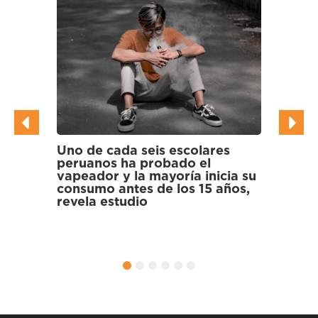
Uno de cada seis escolares
Cientí
peruanos ha probado el
multir
vapeador y la mayoría inicia su
en gal
consumo antes de los 15 años,
los Pa
n
revela estudio
an
onias
o
1
2
3
4
5
6