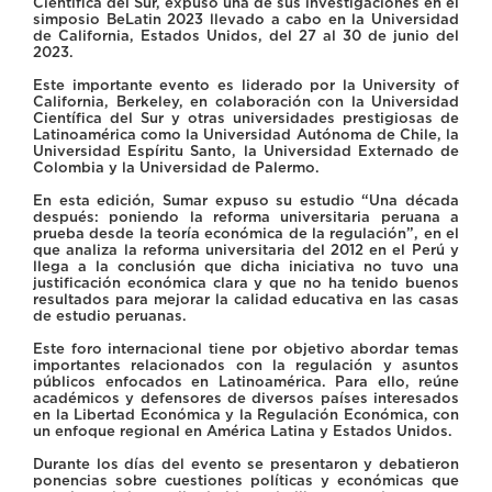
Científica del Sur, expuso una de sus investigaciones en el
simposio BeLatin 2023 llevado a cabo en la Universidad
de California, Estados Unidos, del 27 al 30 de junio del
2023.
Este importante evento es liderado por la University of
California, Berkeley, en colaboración con la Universidad
Científica del Sur y otras universidades prestigiosas de
Latinoamérica como la Universidad Autónoma de Chile, la
Universidad Espíritu Santo, la Universidad Externado de
Colombia y la Universidad de Palermo.
En esta edición, Sumar expuso su estudio “Una década
después: poniendo la reforma universitaria peruana a
prueba desde la teoría económica de la regulación”, en el
que analiza la reforma universitaria del 2012 en el Perú y
llega a la conclusión que dicha iniciativa no tuvo una
justificación económica clara y que no ha tenido buenos
resultados para mejorar la calidad educativa en las casas
de estudio peruanas.
Este foro internacional tiene por objetivo abordar temas
importantes relacionados con la regulación y asuntos
públicos enfocados en Latinoamérica. Para ello, reúne
académicos y defensores de diversos países interesados
en la Libertad Económica y la Regulación Económica, con
un enfoque regional en América Latina y Estados Unidos.
Durante los días del evento se presentaron y debatieron
ponencias sobre cuestiones políticas y económicas que