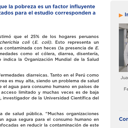
que la pobreza es un factor influyente
izados para el estudio corresponden a
I
estimó que el 25% de los hogares peruanos
cherichia coli
(
E. coli).
Esto representa un
ua contaminada con heces (la presencia de
E.
edades como el cólera, diarrea, disentería,
 lo indica la Organización Mundial de la Salud
rmedades diarreicas. Tanto en el Perú como
Jua
rrea es muy alta, siendo un problema de salud
ue el agua para consumo humano en países de
F
n acceso limitado y muchas veces es de baja
 investigador de la Universidad Científica del
va de salud pública. “Muchas organizaciones
Con
 un agua segura para el consumo humano en
enfocadas en reducir la contaminación de este