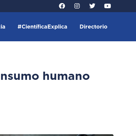
ia
#CientíficaExplica
Directorio
consumo humano