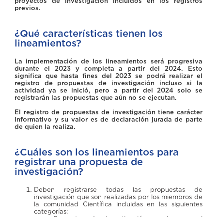
proyectos de investigación incluidos en los registros
previos.
¿Qué características tienen los
lineamientos?
La implementación de los lineamientos será progresiva
durante el 2023 y completa a partir del 2024. Esto
significa que hasta fines del 2023 se podrá realizar el
registro de propuestas de investigación incluso si la
actividad ya se inició, pero a partir del 2024 solo se
registrarán las propuestas que aún no se ejecutan.
El registro de propuestas de investigación tiene carácter
informativo y su valor es de declaración jurada de parte
de quien la realiza.
¿Cuáles son los lineamientos para
registrar una propuesta de
investigación?
Deben registrarse todas las propuestas de
investigación que son realizadas por los miembros de
la comunidad Científica incluidas en las siguientes
categorías: