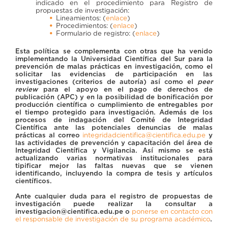
indicado en el procedimiento para Registro de
propuestas de investigación:
Lineamientos: (
enlace
)
Procedimientos: (
enlace
)
Formulario de registro: (
enlace
)
Esta política se complementa con otras que ha venido
implementando la Universidad Científica del Sur para la
prevención de malas prácticas en investigación, como el
solicitar las evidencias de participación en las
investigaciones (criterios de autoría) así como el
peer
review
para el apoyo en el pago de derechos de
publicación (APC) y en la posibilidad de bonificación por
producción científica o cumplimiento de entregables por
el tiempo protegido para investigación. Además de los
procesos de indagación del Comité de Integridad
Científica ante las potenciales denuncias de malas
prácticas al correo
integridadcientifica@cientifica.edu.pe
y
las actividades de prevención y capacitación del área de
Integridad Científica y Vigilancia. Así mismo se está
actualizando varias normativas institucionales para
tipificar mejor las faltas nuevas que se vienen
identificando, incluyendo la compra de tesis y artículos
científicos.
Ante cualquier duda para el registro de propuestas de
investigación puede realizar la consultar a
investigacion@cientifica.edu.pe o
ponerse en contacto con
el responsable de investigación de su programa académico
.