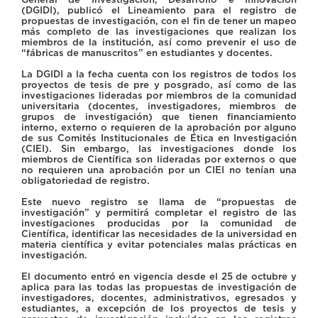
(DGIDI), publicó el Lineamiento para el registro de
propuestas de investigación, con el fin de tener un mapeo
más completo de las investigaciones que realizan los
miembros de la institución, así como prevenir el uso de
“fábricas de manuscritos” en estudiantes y docentes.
La DGIDI a la fecha cuenta con los registros de todos los
proyectos de tesis de pre y posgrado, así como de las
investigaciones lideradas por miembros de la comunidad
universitaria (docentes, investigadores, miembros de
grupos de investigación) que tienen financiamiento
interno, externo o requieren de la aprobación por alguno
de sus Comités Institucionales de Ética en Investigación
(CIEI). Sin embargo, las investigaciones donde los
miembros de Científica son lideradas por externos o que
no requieren una aprobación por un CIEI no tenían una
obligatoriedad de registro.
Este nuevo registro se llama de “propuestas de
investigación” y permitirá completar el registro de las
investigaciones producidas por la comunidad de
Científica, identificar las necesidades de la universidad en
materia científica y evitar potenciales malas prácticas en
investigación.
El documento entró en vigencia desde el 25 de octubre y
aplica para las todas las propuestas de investigación de
investigadores, docentes, administrativos, egresados y
estudiantes, a excepción de los proyectos de tesis y