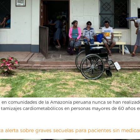
n en comunidades de la Amazonía peruana nunca se han realizado
 a tamizajes cardiometabólicos en personas mayores de 60 años en
sta alerta sobre graves secuelas para pacientes sin medic