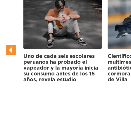
ares
Científicos hallan bacterias
l
multirresistentes a
inicia
antibióticos en gallinazos y
s 15
cormoranes de los Pantanos
Nuevo m
de Villa
evitará 
paciente
termine 