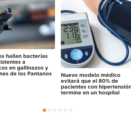
¿Qué hace que un peruano
identifique como parte de
una cultura originaria? Un
estudio responde
odelo médico
que el 80% de
s con hipertensión
en un hospital
1
2
3
4
5
6