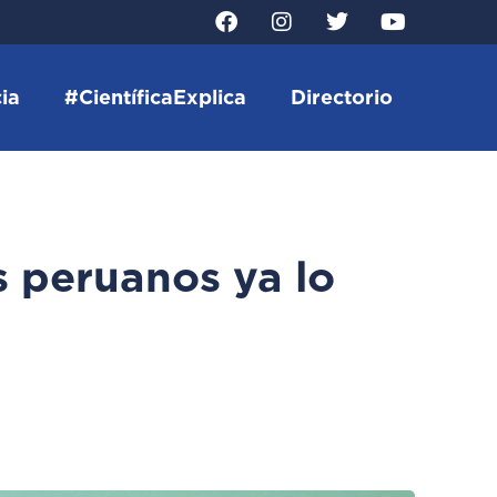
ia
#CientíficaExplica
Directorio
s peruanos ya lo