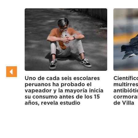
ares
Científicos hallan bacterias
l
multirresistentes a
inicia
antibióticos en gallinazos y
s 15
cormoranes de los Pantanos
Nuevo m
de Villa
evitará 
paciente
termine 