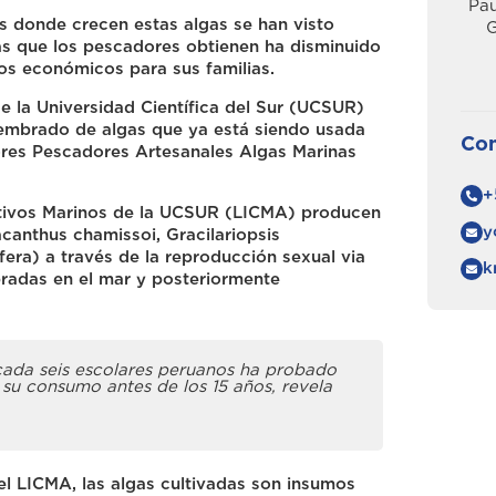
Pau
es donde crecen estas algas se han visto
G
as que los pescadores obtienen ha disminuido
os económicos para sus familias.
e la Universidad Científica del Sur (UCSUR)
 sembrado de algas que ya está siendo usada
Con
ores Pescadores Artesanales Algas Marinas
+
ultivos Marinos de la UCSUR (LICMA) producen
y
acanthus chamissoi, Gracilariopsis
fera) a través de la reproducción sexual via
k
radas en el mar y posteriormente
ada seis escolares peruanos ha probado
 su consumo antes de los 15 años, revela
del LICMA, las algas cultivadas son insumos