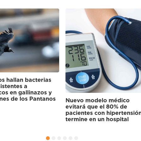
¿Qué hace que un peruano
identifique como parte de
una cultura originaria? Un
estudio responde
odelo médico
que el 80% de
s con hipertensión
en un hospital
1
2
3
4
5
6