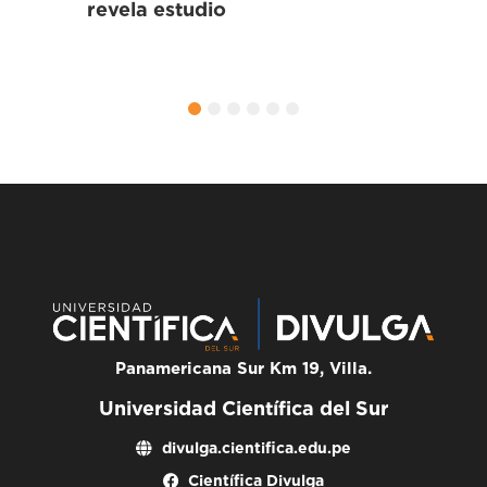
Nu
qu
hi
ho
1
2
3
4
5
6
Panamericana Sur Km 19, Villa.
Universidad Científica del Sur
divulga.cientifica.edu.pe
Científica Divulga