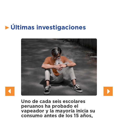
Últimas investigaciones
olares
Científicos hallan bacterias
 el
multirresistentes a antibióticos
 inicia su
en gallinazos y cormoranes de
 15 años,
los Pantanos de Villa