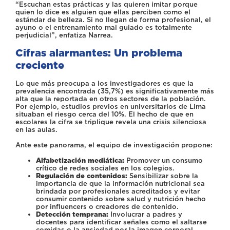
“Escuchan estas prácticas y las quieren imitar porque
quien lo dice es alguien que ellas perciben como el
estándar de belleza. Si no llegan de forma profesional, el
ayuno o el entrenamiento mal guiado es totalmente
perjudicial”, enfatiza Narrea.
Cifras alarmantes: Un problema
creciente
Lo que más preocupa a los investigadores es que la
prevalencia encontrada (35,7%) es significativamente más
alta que la reportada en otros sectores de la población.
Por ejemplo, estudios previos en universitarios de Lima
situaban el riesgo cerca del 10%. El hecho de que en
escolares la cifra se triplique revela una crisis silenciosa
en las aulas.
Ante este panorama, el equipo de investigación propone:
Alfabetización mediática:
Promover un consumo
crítico de redes sociales en los colegios.
Regulación de contenidos:
Sensibilizar sobre la
importancia de que la información nutricional sea
brindada por profesionales acreditados y evitar
consumir contenido sobre salud y nutrición hecho
por influencers o creadores de contenido.
Detección temprana:
Involucrar a padres y
docentes para identificar señales como el saltarse
comidas o la ansiedad por la imagen corporal.