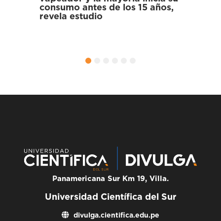
 años,
los Pantanos de Villa
Nuevo
que e
hiper
hospi
1
2
3
4
5
6
Panamericana Sur Km 19, Villa.
Universidad Científica del Sur
divulga.cientifica.edu.pe