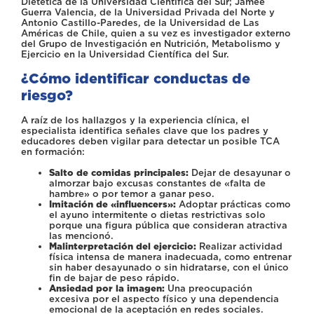
Dietética de la Universidad Científica del Sur; Jamee
Guerra Valencia, de la Universidad Privada del Norte y
Antonio Castillo-Paredes, de la Universidad de Las
Américas de Chile, quien a su vez es investigador externo
del Grupo de Investigación en Nutrición, Metabolismo y
Ejercicio en la Universidad Científica del Sur.
¿Cómo identificar conductas de
riesgo?
A raíz de los hallazgos y la experiencia clínica, el
especialista identifica señales clave que los padres y
educadores deben vigilar para detectar un posible TCA
en formación:
Salto de comidas principales:
Dejar de desayunar o
almorzar bajo excusas constantes de «falta de
hambre» o por temor a ganar peso.
Imitación de «influencers»:
Adoptar prácticas como
el ayuno intermitente o dietas restrictivas solo
porque una figura pública que consideran atractiva
las mencionó.
Malinterpretación del ejercicio:
Realizar actividad
física intensa de manera inadecuada, como entrenar
sin haber desayunado o sin hidratarse, con el único
fin de bajar de peso rápido.
Ansiedad por la imagen:
Una preocupación
excesiva por el aspecto físico y una dependencia
emocional de la aceptación en redes sociales.