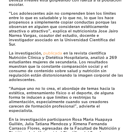
belleza irreales está golpeando con fuerza a la población
escolar.
“Los adolescentes aún no comprenden bien los límites
entre lo que es saludable y lo que no, lo que los hace
propensos a simplemente copiar conductas porque las
observan en alguien que consideran estéticamente
atractiva o atractivo”, explica el nutricionista Jose Jairo
Narrea Vargas, coautor del estudio, docente e
investigador asociado en la Universidad Científica del
Sur.
La investigación,
publicada
en la revista científica
Nutrición Clínica y Dietética Hospitalaria, analizó a 269
estudiantes mujeres de secundaria. Los resultados
muestran que la constante comparación social y el
consumo de contenido sobre salud y nutrición sin
regulación están distorsionando la imagen corporal de las
adolescentes.
“Aunque uno no lo crea, el abordaje de temas hacia la
estética, entrenamiento físico o el deporte, de alguna
forma te inducen a que limites o restrinjas tu
alimentación, especialmente cuando sus creadores
carecen de formación profesional”, advierte el
especialista.
En la investigación participaron Rosa Maria Huapaya
Guillén, Julia Tatiana Mendoza y Ximena Fernanda
Carrasco Flores, egresadas de la Facultad de Nutrición y