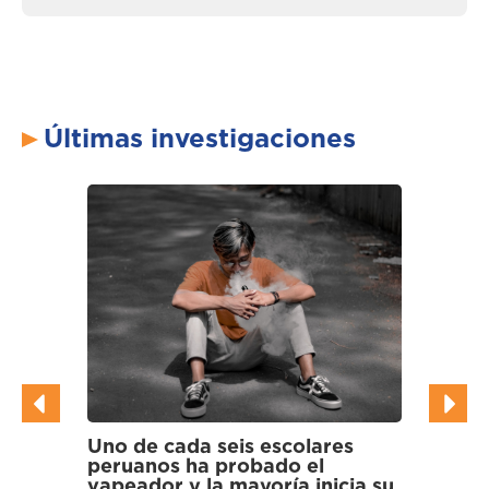
Últimas investigaciones
res
Científicos hallan bacterias
multirresistentes a antibióticos
icia su
en gallinazos y cormoranes de